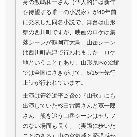
身の飯嶋和一さん（個人的には新作
を待望する唯一の小説家）が40年前
に発表した同名小説で、舞台は山形
県の西川町ですが、映画のロケは集
落シーンが鶴岡市大鳥、山岳シーン
は西川町志津で行われました。ロケ
地ということもあり、山形県内の2館
では全国にさきがけて、6/15〜先行
上映が行われています。
主演は笹谷遼平監督の『山歌』にも
出演していた杉田雷麟さんと寛一郎
さん。熊を追う山岳シーンはセリフ
のない場面も長く、（実際に歩いた
ことのある）山の空気感と緊張感が