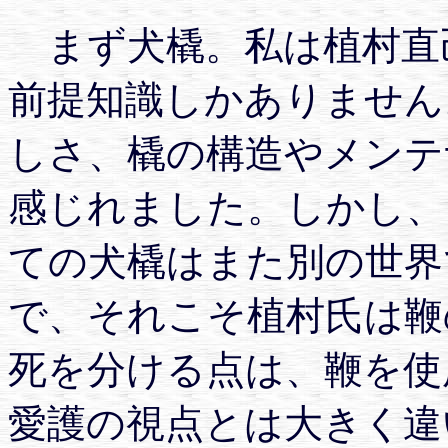
まず犬橇。私は植村直
前提知識しかありません
しさ、橇の構造やメンテ
感じれました。しかし、
ての犬橇はまた別の世界
で、それこそ植村氏は鞭
死を分ける点は、鞭を使
愛護の視点とは大きく違