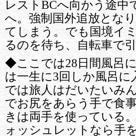
レストBCへ向かう途中
へ。強制国外追放とな
てしまう。でも国境イ
るのを待ち、自転車で
◆ここでは28日間風呂
は一生に3回しか風呂に
では旅人はだいたいみ
でお尻をあらう手で食
きは両手を使っている
ォッシュレットなら手