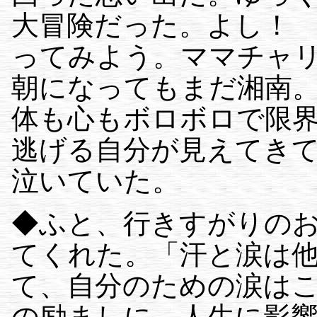
大冒険だった。よし！
ってみよう。ママチャ
朝になってもまだ湘南
体も心もボロボロで限
逃げる自分が見えてき
泣いていた。
◆ふと、行きすがりの
てくれた。「汗と涙は
て、自分のための涙は
の励ましに、人生に影