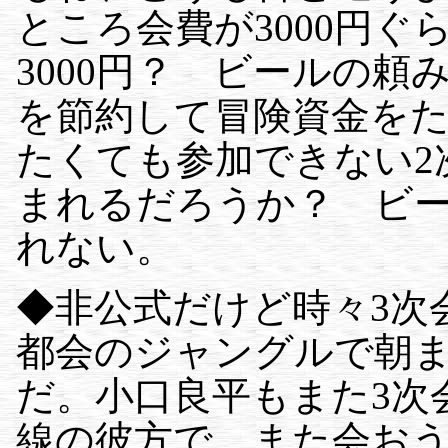
ところ会費が3000円
3000円？ ビールの
を節約して冒険資金を
たくても参加できない2
まれるだろうか？ ビ
れない。
◆非公式だけど時々3次
都会のジャングルで朝
だ。小口良平もまた3次
線の彼方で、また会お