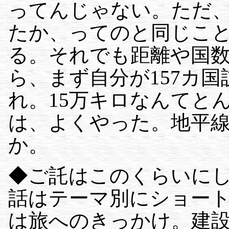
ってんじゃない。ただ、
たか、ってのと同じこ
る。それでも距離や国
ら、まず自分が157カ
れ。15万キロなんてと
は、よくやった。地平
か。
◆ご託はこのくらいに
話はテーマ別にショー
は旅へのきっかけ。建設