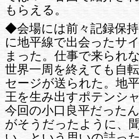
もらえる。
◆会場には前々記録保持
に地平線で出会ったサ
まった。仕事で来られ
世界一周を終えても自
セージが送られた。地
王を生み出すポテンシ
今回の小口良平だった
がそうだったように、
い、という思いの詰っ