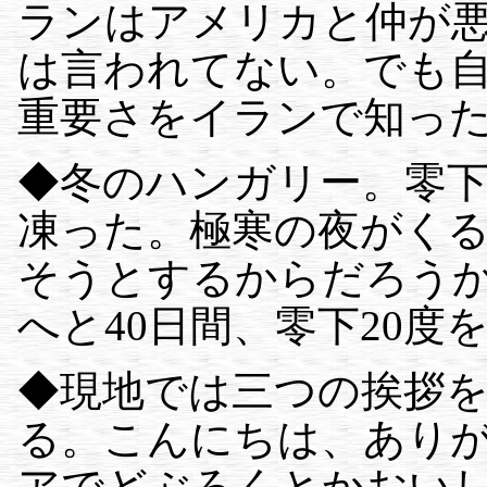
ランはアメリカと仲が
は言われてない。でも
重要さをイランで知っ
◆冬のハンガリー。零下
凍った。極寒の夜がく
そうとするからだろう
へと40日間、零下20
◆現地では三つの挨拶
る。こんにちは、あり
アでどぶろくとかおい