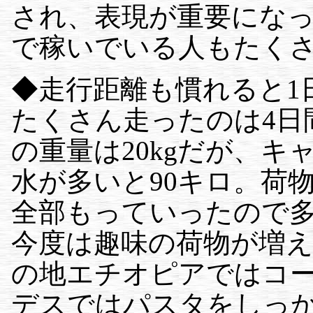
され、表現が重要にな
で稼いでいる人もたく
◆走行距離も慣れると1日
たくさん走ったのは4日間
の重量は20kgだが、キ
水が多いと90キロ。荷
全部もっていったので
今度は趣味の荷物が増
の地エチオピアではコ
デスではパスタをしっか