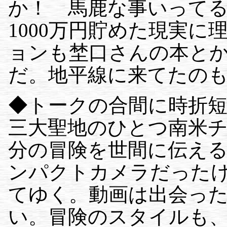
か！ 馬鹿な事いって
1000万円貯めた現実
ョンも埜口さんの本とか
だ。地平線に来てたの
◆トークの合間に時折
三大聖地のひとつ南米
分の冒険を世間に伝え
ンパクトカメラだった
てゆく。動画は出会っ
い。冒険のスタイルも