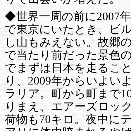
◆世界一周の前に200
で東京にいたとき、ビ
し山もみえない。故郷
で当たり前だった景色
でまずは日本を走ることに
り、2009年からいよ
ラリア。町から町まで1
りまえ、エアーズロック
荷物も70キロ。夜中に