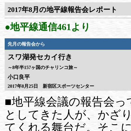
2017年8月の地平線報告会レポート
●地平線通信461より
先月の報告会から
スワ湖発セカイ行き
～8年半157ヶ国のチャリンコ旅～
小口良平
2017年8月25日 新宿区スポーツセンター
■地平線会議の報告会っ
としてきた人が、かざ
てくれる舞台だ。そこ