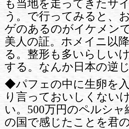
も当地を走ってきたサ
う。で行ってみると、
ゲのあるのがイケメン
美人の証。ホメイニ以
る。整形も多いらしい
する。なんか日本の逆
◆パフェの中に生卵を
り言っておいしくない
い。500万円のペルシ
の国で感じたことを君