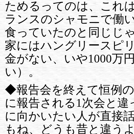
ためるってのは、これ
ランスのシャモニで働
食っていたのと同じじ
家にはハングリースピ
金がない、いや1000
い）。
◆報告会を終えて恒例の
に報告される1次会と違
に向かいたい人が直接
もね、どうも昔と違う