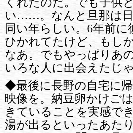
くれたのだ。でも子供
い……。なんと旦那は
同い年らしい。6年前に
ひかれてたけど、もし
なあ。でもやっぱりあ
いろな人に出会えたじ
◆最後に長野の自宅に
映像を。納豆卵かけご
きていることを実感で
湯が出るといったあた