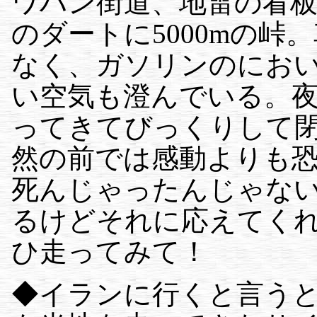
ワハン街道、地雷の看板、
のダートに5000mの
なく、ガソリンのにお
い空気も澄んでいる。
ってきてびっくりして
然の前では感動よりも
死んじゃったんじゃな
るけどそれに応えてく
ひ走ってみて！
◆イランに行くと言う