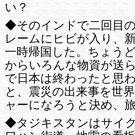
い？
◆そのインドで二回目
レームにヒビが入り、新
一時帰国した。ちょう
からいろんな物資が送
で日本は終わったと思
と、震災の出来事を世
ャーになろうと決め、
◆タジキスタンはサイ