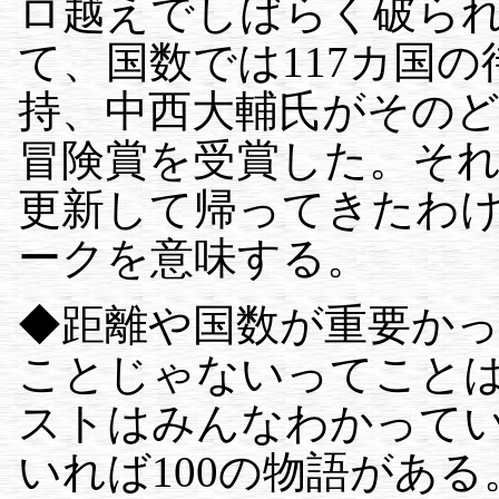
ロ越えでしばらく破ら
て、国数では117カ国
持、中西大輔氏がそのど
冒険賞を受賞した。そ
更新して帰ってきたわ
ークを意味する。
◆距離や国数が重要か
ことじゃないってこと
ストはみんなわかってい
いれば100の物語があ