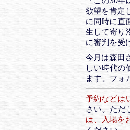
「この30
欲望を肯定
に同時に直
生して寄り
に審判を受
今月は森田
しい時代の
ます。フォ
予約などは
さい。ただ
は、入場を