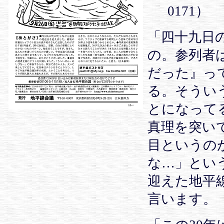
0171）
「四十九日
の。参列者
だった』っ
る。そうい
とになって
真理を突い
目というの
な…」とい
迎えた地平
言います。