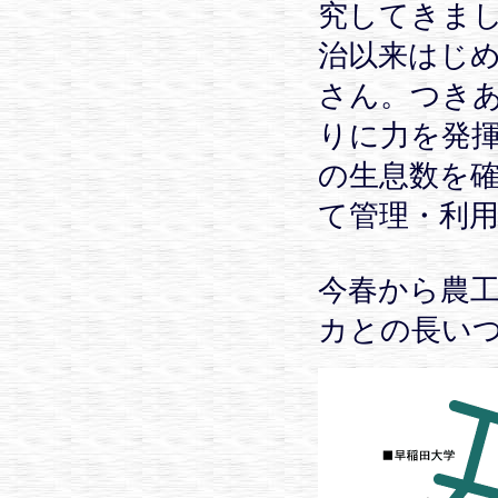
究してきま
治以来はじ
さん。つき
りに力を発
の生息数を
て管理・利
今春から農
カとの長い