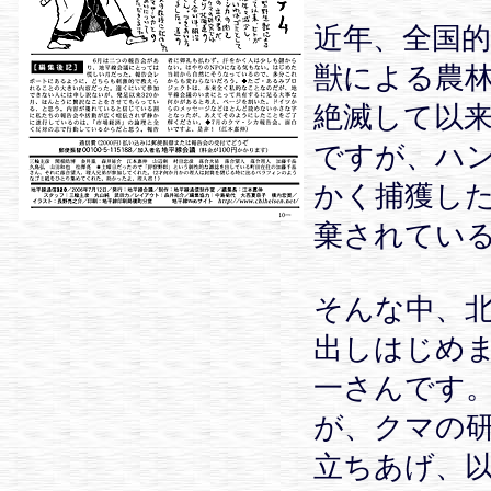
近年、全国
獣による農
絶滅して以
ですが、ハ
かく捕獲し
棄されてい
そんな中、
出しはじめ
一さんです
が、クマの研
立ちあげ、以