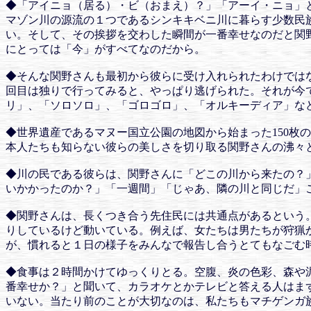
◆「アイニョ（居る）・ビ（おまえ）？」「アーイ・ニョ」
マゾン川の源流の１つであるシンキキベニ川に暮らす少数民
い。そして、その挨拶を交わした瞬間が一番幸せなのだと関
にとっては「今」がすべてなのだから。
◆そんな関野さんも最初から彼らに受け入れられたわけでは
回目は独りで行ってみると、やっぱり逃げられた。それが今
リ」、「ソロソロ」、「ゴロゴロ」、「オルキーディア」な
◆世界遺産であるマヌー国立公園の地図から始まった150枚
本人たちも知らない彼らの美しさを切り取る関野さんの沸々
◆川の民である彼らは、関野さんに「どこの川から来たの？
いかかったのか？」「一週間」「じゃあ、隣の川と同じだ」
◆関野さんは、長くつき合う先住民には共通点があるという
りしているけど動いている。例えば、女たちは男たちが狩猟
が、慣れると１日の様子をみんなで報告し合うとてもなごむ
◆食事は２時間かけてゆっくりとる。空腹、炎の色彩、森や
番幸せか？」と聞いて、カラオケとかテレビと答える人はま
いない。当たり前のことが大切なのは、私たちもマチゲンガ