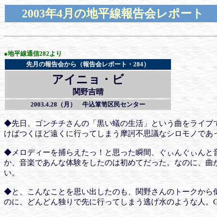
2003年4月の地平線報告会レポート
●地平線通信282より
先月の報告会から（報告会レポート・284）
アイニョ・ビ
関野吉晴
2003.4.28（月） 牛込箪笥区民センター
◆先日、ゴンチチさんの「黒い蟻の生活」という曲をライブ
けばつくほど遠くに行ってしまう摩訶不思議なシロモノであ
◆メロディーを捕らえたっ！と思った瞬間、ぐぃんぐぃんと
か、音楽であんな体験をしたのは初めてだった。なのに、曲
い。
◆と、こんなことを思い出したのも、関野さんのトークから
のに、どんどん独りで先に行ってしまう逃げ水のような人。