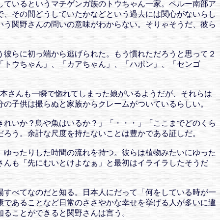
しているというマチゲンガ族のトウちゃん一家。ペルー南部ア
で、その間どうしていたかなどという過去には関心がないらし
いう関野さんの問いの意味がわからない。そりゃそうだ、彼ら
う彼らに初っ端から逃げられた。もう慣れただろうと思って２
「トウちゃん」、「カアちゃん」、「ハポン」、「センゴ
江本さんも一瞬で惚れてしまった娘がいるようだが、それらは
分の子供は撮らぬと家族からクレームがついているらしい。
きれいか？鳥や魚はいるか？」「・・・」「ここまでどのくら
だろう。余計な尺度を持たないことは豊かである証しだ。
、ゆったりした時間の流れを持つ。彼らは植物みたいにゆった
さんも「先にむいとけよなぁ」と最初はイライラしたそうだ
場すべてなのだと知る。日本人にだって「何をしている時が一
康であることなど日常のささやかな幸せを挙げる人が多いに違
知ることができると関野さんは言う。