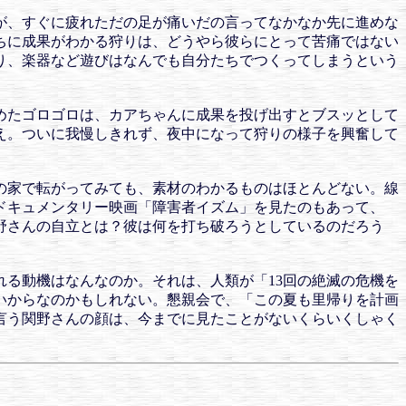
が、すぐに疲れただの足が痛いだの言ってなかなか先に進めな
ちに成果がわかる狩りは、どうやら彼らにとって苦痛ではない
り、楽器など遊びはなんでも自分たちでつくってしまうという
めたゴロゴロは、カアちゃんに成果を投げ出すとブスッとして
え。ついに我慢しきれず、夜中になって狩りの様子を興奮して
の家で転がってみても、素材のわかるものはほとんどない。線
ドキュメンタリー映画「障害者イズム」を見たのもあって、
野さんの自立とは？彼は何を打ち破ろうとしているのだろう
る動機はなんなのか。それは、人類が「13回の絶滅の危機を
りたいからなのかもしれない。懇親会で、「この夏も里帰りを計画
言う関野さんの顔は、今までに見たことがないくらいくしゃく