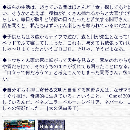
◆彼らの生活は、起きている間はほとんど「食」探しであと
い。そうかと思えば、獲物がたくさん捕れるからと大喜びで
らしい。毎日が取引と説得の日々だったと苦笑する関野さん
話を聞くと、私たちはずいぶん楽しみを奪われているのだな
◆子供たちは３歳からナイフで遊び、森と川が先生となって
ベッドでふて寝してしまった。これも、与えても威張っては
しゃべりまくったというゴロゴロ。そりゃ、そうだよなあ。
◆トウちゃん家の床に転がって天井を見ると、素材のわから
や管だらけで、そのうちの１本が切れても困ったことになる
「自立って何だろう？」と考えこんでしまった関野さん。後
か。
◆自分すらも押し寄せる文明と自覚する関野さんは、なぜマ
くぐり抜け、奇跡的に生きている」ということ、「One of
しているんだ。ベネズエラ、ペルー、シベリア、ネパール、
しゃの笑顔だった。［大久保由美子］