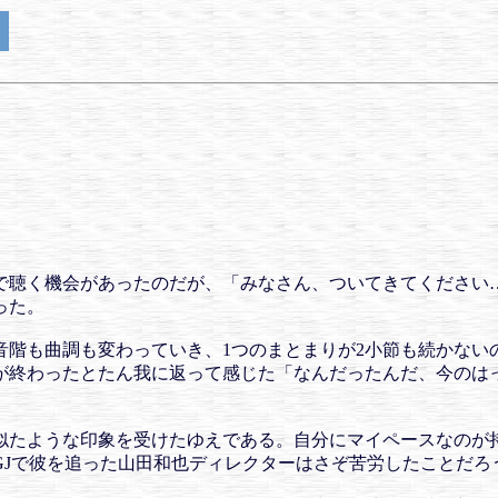
で聴く機会があったのだが、「みなさん、ついてきてください
った。
音階も曲調も変わっていき、1つのまとまりが2小節も続かない
が終わったとたん我に返って感じた「なんだったんだ、今のは
似たような印象を受けたゆえである。自分にマイペースなのが
GJで彼を追った山田和也ディレクターはさぞ苦労したことだろ