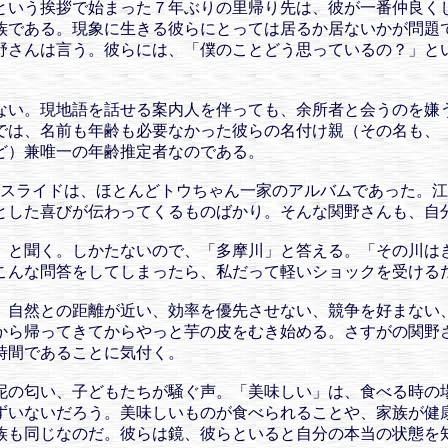
という挨拶で始まった７年ぶりの里帰り先は、彼が一番仲良く
族である。現象に生きる彼らにとっては居るか居ないかが問題
野さんは言う。彼らには、「僕のことどう思っているの？」と
ない。現地語を話せる案内人を伴っても、余所者と会うのを嫌
では、名前も年齢も必要なかった彼らの名付け親（その名も、
ど）兼唯一の年齢推定者なのである。
のスライドは、ほとんどトウちゃん一家のアルバムであった。
とした喜びが伝わってくるものばかり。そんな関野さんも、自
」と聞く。しかたないので、「多摩川」と答える。「その川は
こんな問答をしてしまったら、私だって軽いショックを受ける
。自然との距離が近い、効率を優先させない、競争を好まない
から帰ってきてからやっと芋の皮をむき始める。さすがの関野
時間であることに気付く。
泥の匂い、子どもたちが騒ぐ声。「美味しい」は、食べる時の
ずいないだろう。美味しいものが食べられることや、家族が健
族も同じなのだ。彼らは鏡、彼らといると自分の本当の状態を