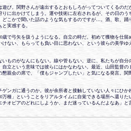
は遊び。関野さんが遠出するとおもしろがってついてくるのだ
狩りに出かけてしまう。運や技術に左右されるが、その日のう
、どこかで聞いた話のような気もするのですが…。酒、歌、踊
ぁと実感する。
10歳で弓矢を扱うようになる。自立の時だ。初めて獲物を仕留
いけない、もらっても負い目に思わない、という彼らの美学ゆ
ないものがなんにもない。線や管もない。逆に、私たちが自分
。自立という意味では彼らにはかなわない。最近、山田監督の
の懇親会の席で、「僕もジャンプしたい」と気になる発言。関
チゲンガに通うのか。彼が余所者と接触していない人々にひかれ
 3000万種」ということをリアルタイムに自覚できる場所へ還
エチオピアのどれにしようか、まだ迷っているんだよなあ」と